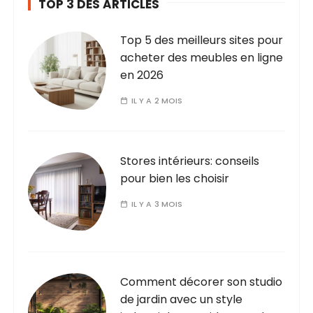
TOP 3 DES ARTICLES
s
Top 5 des meilleurs sites pour
acheter des meubles en ligne
en 2026
IL Y A 2 MOIS
Stores intérieurs: conseils
pour bien les choisir
IL Y A 3 MOIS
Comment décorer son studio
de jardin avec un style