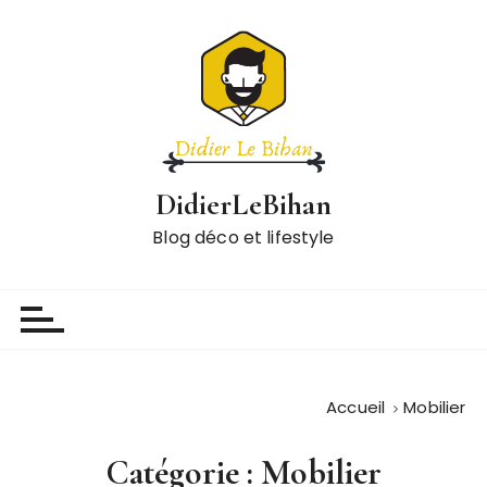
P
a
s
s
e
r
a
DidierLeBihan
u
c
Blog déco et lifestyle
o
n
t
e
n
u
Accueil
Mobilier
Catégorie :
Mobilier