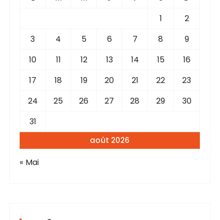
h
d
e
1
2
e
p
3
4
5
6
7
8
9
s
o
u
p
10
11
12
13
14
15
16
r
u
17
18
19
20
21
22
23
b
:
24
25
26
27
28
29
30
l
i
31
c
août 2026
a
« Mai
t
i
o
n