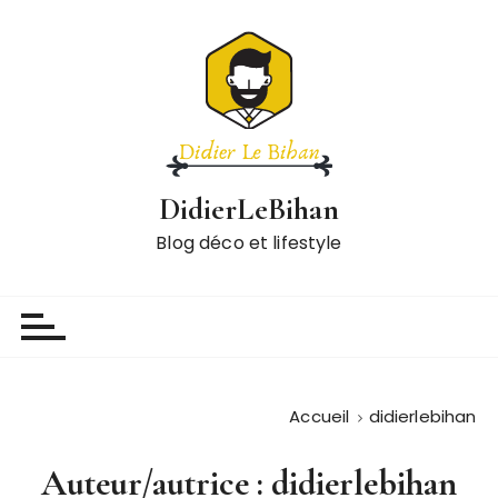
P
a
s
s
e
r
a
DidierLeBihan
u
c
Blog déco et lifestyle
o
n
t
e
n
u
Accueil
didierlebihan
Auteur/autrice :
didierlebihan