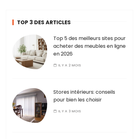
o
n
TOP 3 DES ARTICLES
s
Top 5 des meilleurs sites pour
acheter des meubles en ligne
en 2026
IL Y A 2 MOIS
Stores intérieurs: conseils
pour bien les choisir
IL Y A 3 MOIS