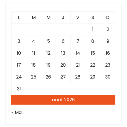
i
e
o
r
c
n
L
M
M
J
V
S
D
h
d
e
1
2
e
p
3
4
5
6
7
8
9
s
o
u
p
10
11
12
13
14
15
16
r
u
17
18
19
20
21
22
23
b
:
24
25
26
27
28
29
30
l
i
31
c
août 2026
a
« Mai
t
i