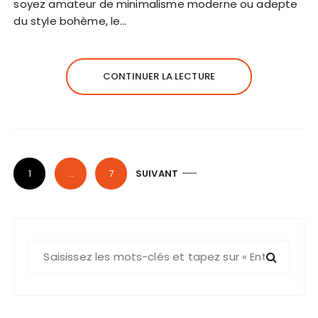
soyez amateur de minimalisme moderne ou adepte
du style bohème, le…
CONTINUER LA LECTURE
P
1
…
7
SUIVANT
a
g
i
R
n
e
a
c
t
h