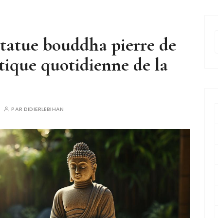
statue bouddha pierre de
tique quotidienne de la
r
PAR
DIDIERLEBIHAN
r
: