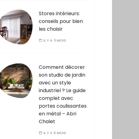
Stores intérieurs:
conseils pour bien
les choisir
IL Y A 3 MOIS
Comment décorer
son studio de jardin
avec un style
industriel ? Le guide
complet avec
portes coulissantes
en métal – Abri
Chalet
IL Y A 5 MOIS