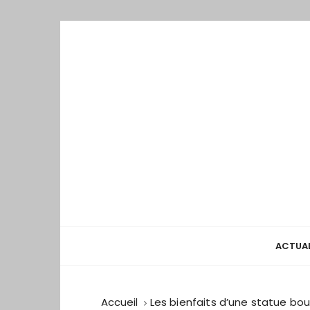
P
a
s
s
e
r
a
u
c
o
n
t
e
ACTUAL
n
u
Accueil
Les bienfaits d’une statue bou