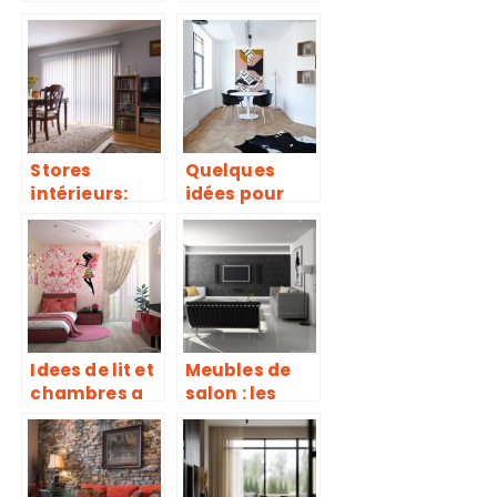
Ail
d’opter pour
d’ornement ?
un canapé
convertible
Stores
Quelques
intérieurs:
idées pour
conseils pour
décorer votre
bien les
mur intérieur
choisir
Idees de lit et
Meubles de
chambres a
salon : les
coucher pour
incontournab
filles.
les a avoir
pour bien
amenager sa