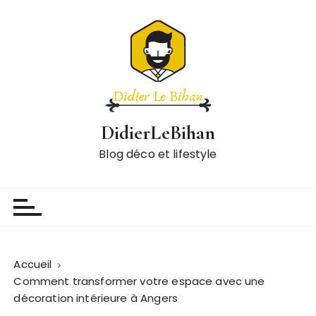
P
a
s
s
e
r
a
DidierLeBihan
u
c
Blog déco et lifestyle
o
n
t
e
n
u
Accueil
Comment transformer votre espace avec une
décoration intérieure à Angers