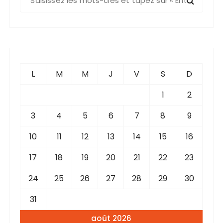
e
c
h
e
r
c
L
M
M
J
V
S
D
h
e
1
2
p
3
4
5
6
7
8
9
o
u
10
11
12
13
14
15
16
r
17
18
19
20
21
22
23
:
24
25
26
27
28
29
30
31
août 2026