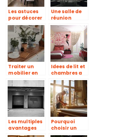
Les astuces
Une salle de
pour décorer
réunion
une salle à
propice à la
manger
productivité
Traiter un
Idees de lit et
mobilier en
chambres a
bois contre
coucher pour
les insectes
filles.
Les multiples
Pourquoi
avantages
choisir un
d’installer
fabricant de