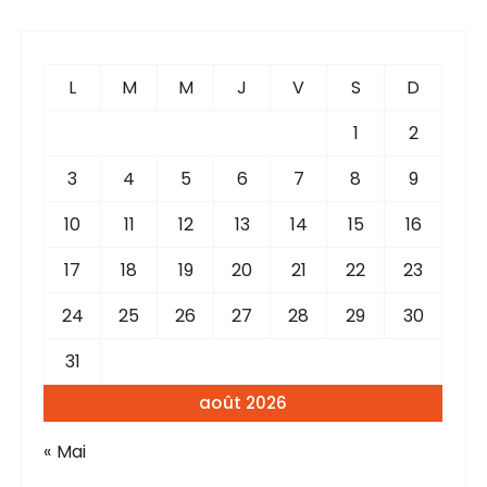
e
r
c
L
M
M
J
V
S
D
h
e
1
2
p
3
4
5
6
7
8
9
o
u
10
11
12
13
14
15
16
r
17
18
19
20
21
22
23
:
24
25
26
27
28
29
30
31
août 2026
« Mai