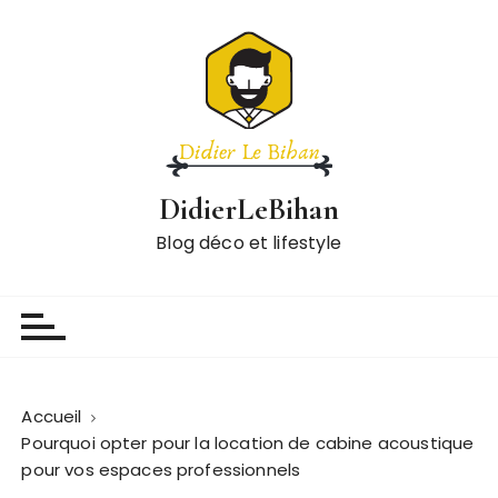
P
a
s
s
e
r
a
DidierLeBihan
u
c
Blog déco et lifestyle
o
n
t
e
n
u
Accueil
Pourquoi opter pour la location de cabine acoustique
pour vos espaces professionnels