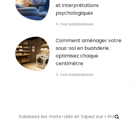
et interprétations
psychologiques
PAR
DIDIERLEBIHAN
Comment aménager votre
sous-sol en buanderie :
optimisez chaque
centimètre
PAR
DIDIERLEBIHAN
R
e
c
h