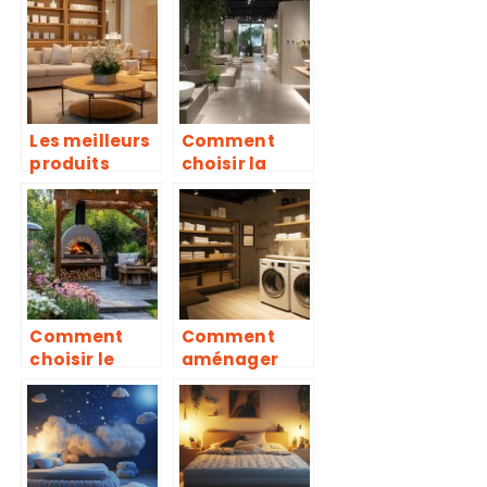
des volets
fenêtres à
dans votre
Vannes pour
maison
vos projets
sur-mesure ?
Les meilleurs
Comment
produits
choisir la
ménagers
vasque idéale
pour
pour votre
simplifier
salle de bain :
l’entretien de
matériaux,
vos meubles
formes et
styles
Comment
Comment
choisir le
aménager
meilleur four
votre sous-
à pain bois
sol en
extérieur
buanderie :
pour votre
optimisez
jardin
chaque