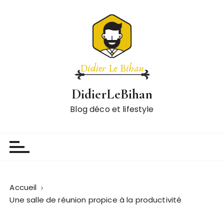
P
a
s
s
e
r
a
DidierLeBihan
u
c
Blog déco et lifestyle
o
n
t
e
n
u
Accueil
Une salle de réunion propice à la productivité