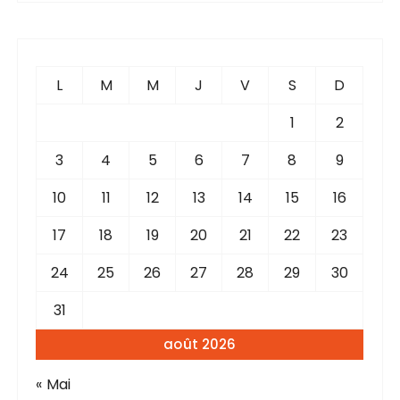
h
e
r
c
L
M
M
J
V
S
D
h
e
1
2
p
3
4
5
6
7
8
9
o
u
10
11
12
13
14
15
16
r
17
18
19
20
21
22
23
:
24
25
26
27
28
29
30
31
août 2026
« Mai