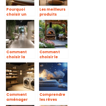
Pourquoi
Les meilleurs
choisir un
produits
fabricant de
ménagers
fenêtres à
pour
Vannes pour
simplifier
vos projets
l’entretien de
sur-mesure ?
vos meubles
Comment
Comment
choisir la
choisir le
vasque idéale
meilleur four
pour votre
à pain bois
salle de bain :
extérieur
matériaux,
pour votre
formes et
jardin
styles
Comment
Comprendre
aménager
les rêves
votre sous-
récurrents :