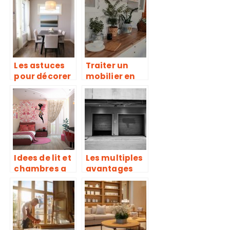
Les astuces
Traiter un
pour décorer
mobilier en
une salle à
bois contre
manger
les insectes
Idees de lit et
Les multiples
chambres a
avantages
coucher pour
d’installer
filles.
des volets
dans votre
maison