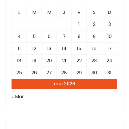
r
c
L
M
M
J
V
S
D
h
e
1
2
3
p
4
5
6
7
8
9
10
o
u
11
12
13
14
15
16
17
r
18
19
20
21
22
23
24
:
25
26
27
28
29
30
31
mai 2026
« Mar